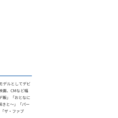
専属モデルとしてデビ
映画、CMなど幅
デ飯」「おとなに
解きと～」「パー
」「ザ・ファブ