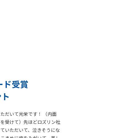
ード受賞
ント
ただいて光栄です！ （内面
とを受けて）先ほどロズリン社
っていただいて、泣きそうにな
にこまめに歯をみがいて、美し