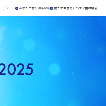
ー
アワード
あなたと歯の関係診断
歯が命教室
毎日のケア
歯の構造