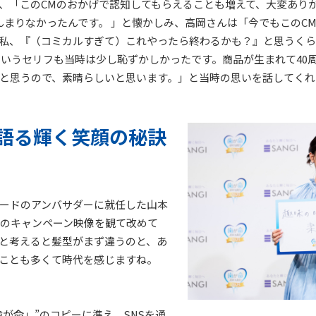
、「このCMのおかげで認知してもらえることも増えて、大変あり
んまりなかったんです。 」と懐かしみ、高岡さんは「今でもこのC
私、『（コミカルすぎて）これやったら終わるかも？』と思うくら
 というセリフも当時は少し恥ずかしかったです。商品が生まれて40
と思うので、素晴らしいと思います。」と当時の思いを話してくれ
語る輝く笑顔の秘訣
ードのアンバサダーに就任した山本
年のキャンペーン映像を観て改めて
と考えると髪型がまず違うのと、あ
ことも多くて時代を感じますね。
が命」”のコピーに準え、SNSを通